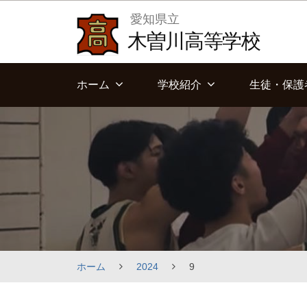
Skip
愛知県立
to
木曽川高等学校
content
ホーム
学校紹介
生徒・保護
ホーム
2024
9