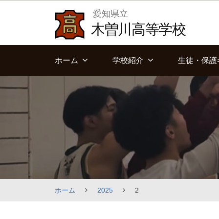
Skip
愛知県立
to
木曽川高等学校
content
ホーム
学校紹介
生徒・保護
ホーム
2025
2