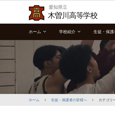
Skip
愛知県立
to
木曽川高等学校
content
ホーム
学校紹介
生徒・保護
ホーム
生徒・保護者の皆様へ
カテゴリー