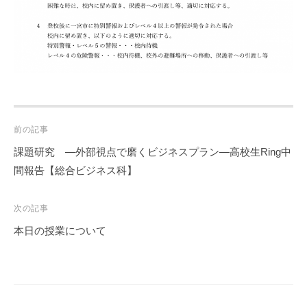
Post
前の記事
navigation
課題研究 ―外部視点で磨くビジネスプラン―高校生Ring中
間報告【総合ビジネス科】
次の記事
本日の授業について