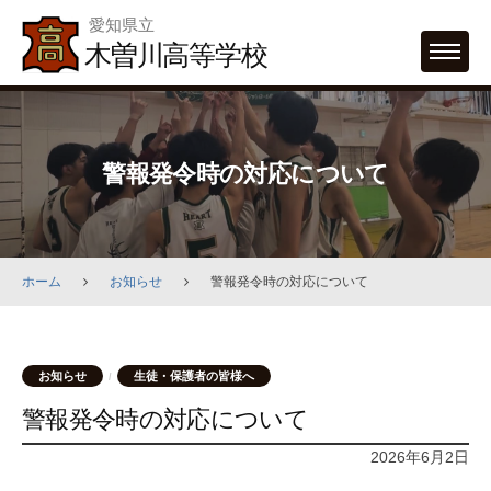
Skip
愛知県立
to
木曽川高等学校
MENU
content
警報発令時の対応について
ホーム
お知らせ
警報発令時の対応について
お知らせ
生徒・保護者の皆様へ
/
警報発令時の対応について
2026年6月2日